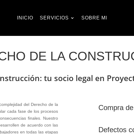
INICIO
SERVICIOS
SOBRE MI
CHO DE LA CONSTRU
nstrucción: tu socio legal en Proyec
omplejidad del Derecho de la
Compra de 
lar cada fase de los procesos
consecuencias finales. Nuestro
esarrollen de acuerdo con las
Defectos co
abajadores en todas las etapas