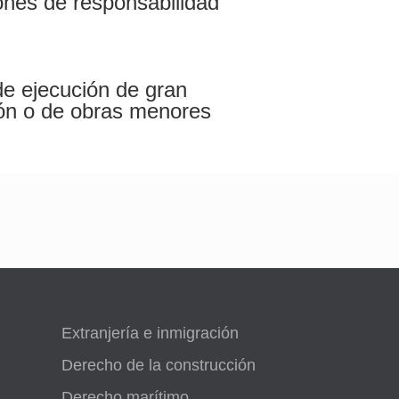
nes de responsabilidad
de ejecución de gran
ión o de obras menores
Extranjería e inmigración
Derecho de la construcción
Derecho marítimo