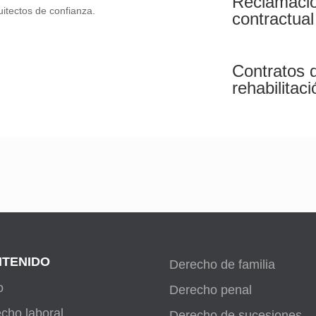
Reclamacio
itectos de confianza.
contractual
Contratos 
rehabilitac
TENIDO
Derecho de familia
o
Derecho penal
cho laboral
Derecho de sucesiones