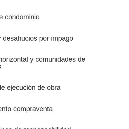
de condominio
 y desahucios por impago
horizontal y comunidades de
s
de ejecución de obra
ento compraventa