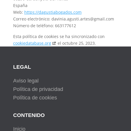
España
Web:
https://dagustiabogados.com
Correo electrónico:
davinia.agusti.artes@
gmail.com
Número de teléfono: 663177612
Esta política de cookies se ha sincronizado con
cookiedatabase.org
el octubre 25, 2023.
LEGAL
Aviso legal
Política de privacidad
Política de cookies
CONTENIDO
Inicio