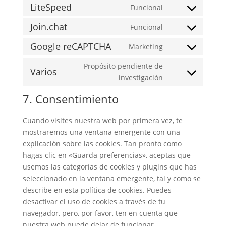
to
LiteSpeed
Funcional
Consent
service
to
Join.chat
Funcional
wordpress
Consent
service
to
Google reCAPTCHA
Marketing
litespeed
Consent
service
to
Propósito pendiente de
join.chat
Varios
service
Consent
investigación
google-
to
7. Consentimiento
recaptcha
service
varios
Cuando visites nuestra web por primera vez, te
mostraremos una ventana emergente con una
explicación sobre las cookies. Tan pronto como
hagas clic en «Guarda preferencias», aceptas que
usemos las categorías de cookies y plugins que has
seleccionado en la ventana emergente, tal y como se
describe en esta política de cookies. Puedes
desactivar el uso de cookies a través de tu
navegador, pero, por favor, ten en cuenta que
nuestra web puede dejar de funcionar